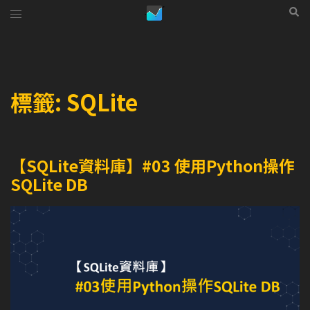
跳
Toggle
Sear
至
menu
主
要
標籤:
SQLite
內
容
【SQLite資料庫】#03 使用Python操作
SQLite DB